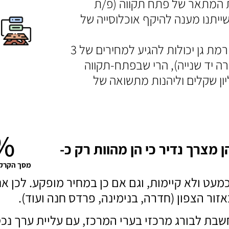
ת המתאר של פתח תקווה (פ/ת
 כוללת תוספת של 63,500 דירות שייתנו מענה להיקף אוכלוסייה של
בעוד עסקאות נדל”ן באזור תל אביב, גבעתיים או רמת גן יכולות להגיע למחירים של 3
 דירה יד שנייה), הרי שבפתח-תקווה
וש נכסים חדשים במחירים של כ- 2.3 מיליון שקלים וליהנות מתשואה של
%
 מצרך נדיר כי הן מהוות רק כ-
מסך הקרקע
מעט ולא קיימות, וגם אם כן במחיר מופקע. לכן 
ר הצפון (חדרה, בנימינה, פרדס חנה ועוד).
ק"מ מתל אביב, ונחשבת לבורג מרכזי בערי המרכז, עם עליית ע