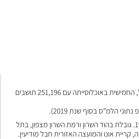
מכונה “אֵם הַמּוֹשָׁבוֹת”, עיר במחוז המרכז בישראל, החמישית באוכלוסייתה עם 251,196 תושבים
נוסדה כמושבה ב-1878, והוכרזה כעיר בשנת 1937. גובלת בהוד השרון ורמת השרון מצפון, בתל
, קריית אונו והמועצה האזורית חבל מודיעין.