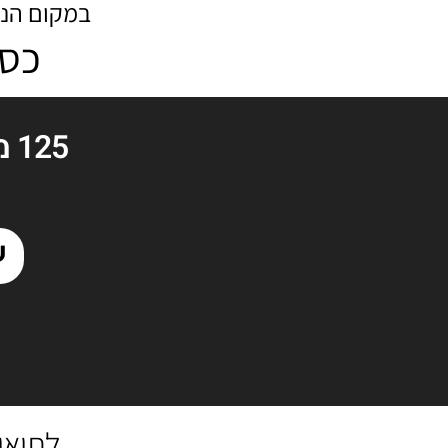
במקום הנכ
כסף
125 מ”ר שטח קרקע רק
שו
לתיאו