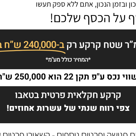
ון ובזמן הנכון, אתם ללא ספק תעשו
 על הכסף שלכם
!
ב-240,000 ש”ח בלבד!
*המחיר כולל מע"מ*
וי נכס ע"פ תקן 22 הוא 250,000 ש"ח
קרקע חקלאית פרטית בטאבו
צפי רווח שנתי של עשרות אחוזים!
ם פגישה ופרטים נוספים - השאירו פרטים ע